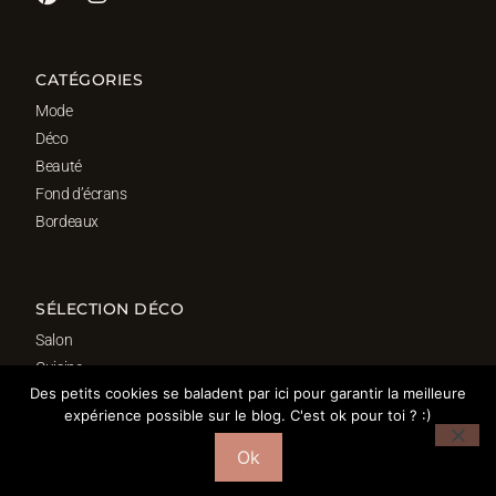
CATÉGORIES
Mode
Déco
Beauté
Fond d’écrans
Bordeaux
SÉLECTION DÉCO
Salon
Cuisine
Des petits cookies se baladent par ici pour garantir la meilleure
Salle de bain
expérience possible sur le blog. C'est ok pour toi ? :)
Chambre
Bureau
Ok