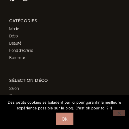
CATÉGORIES
Mode
Déco
Beauté
Fond d’écrans
Bordeaux
SÉLECTION DÉCO
Salon
Cuisine
Des petits cookies se baladent par ici pour garantir la meilleure
Salle de bain
expérience possible sur le blog. C'est ok pour toi ? :)
Chambre
Bureau
Ok