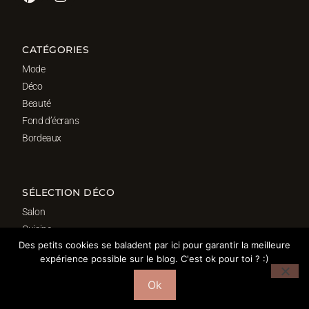
CATÉGORIES
Mode
Déco
Beauté
Fond d’écrans
Bordeaux
SÉLECTION DÉCO
Salon
Cuisine
Des petits cookies se baladent par ici pour garantir la meilleure
Salle de bain
expérience possible sur le blog. C'est ok pour toi ? :)
Chambre
Bureau
Ok