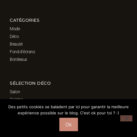
CATÉGORIES
Mode
Déco
Beauté
Fond d’écrans
Bordeaux
SÉLECTION DÉCO
Salon
Cuisine
Des petits cookies se baladent par ici pour garantir la meilleure
Salle de bain
expérience possible sur le blog. C'est ok pour toi ? :)
Chambre
Bureau
Ok