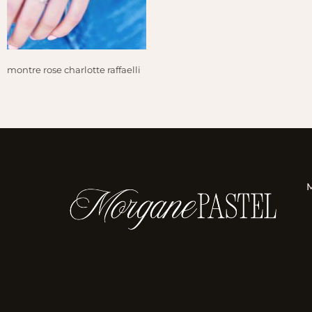
montre rose charlotte raffaelli