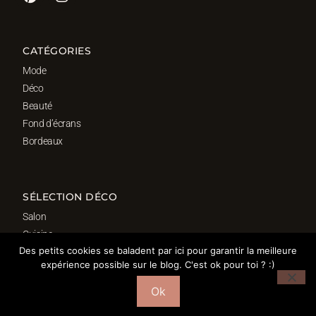
CATÉGORIES
Mode
Déco
Beauté
Fond d’écrans
Bordeaux
SÉLECTION DÉCO
Salon
Cuisine
Des petits cookies se baladent par ici pour garantir la meilleure
Salle de bain
expérience possible sur le blog. C'est ok pour toi ? :)
Chambre
Bureau
Ok