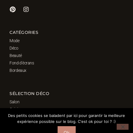
CATÉGORIES
Mode
Déco
Beauté
Fond d’écrans
Bordeaux
SÉLECTION DÉCO
Salon
Cuisine
Des petits cookies se baladent par ici pour garantir la meilleure
Salle de bain
expérience possible sur le blog. C'est ok pour toi ? :)
Chambre
Bureau
Ok