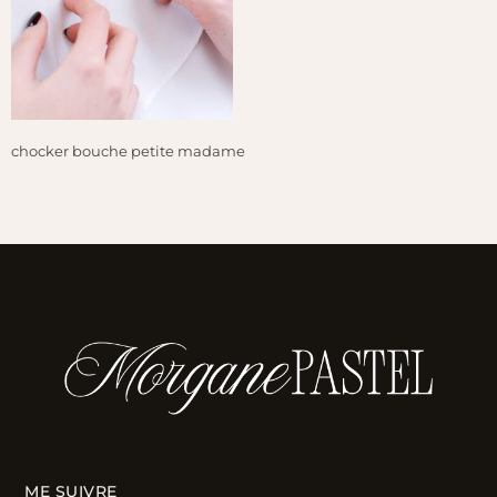
chocker bouche petite madame
ME SUIVRE