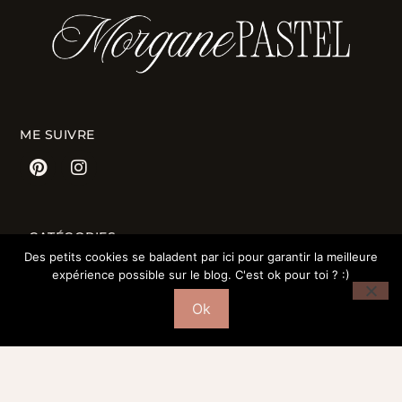
ME SUIVRE
CATÉGORIES
Des petits cookies se baladent par ici pour garantir la meilleure
Mode
expérience possible sur le blog. C'est ok pour toi ? :)
Déco
Ok
Beauté
Fond d’écrans
Bordeaux