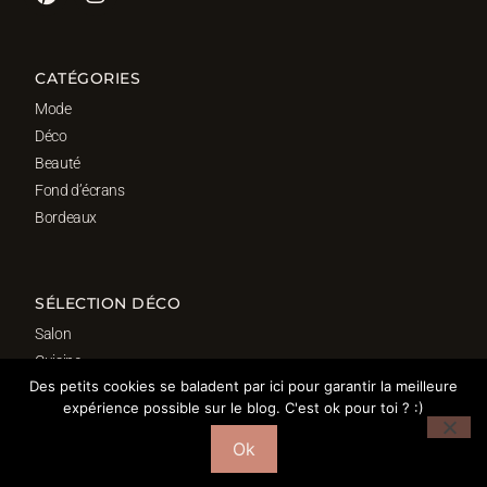
CATÉGORIES
Mode
Déco
Beauté
Fond d’écrans
Bordeaux
SÉLECTION DÉCO
Salon
Cuisine
Des petits cookies se baladent par ici pour garantir la meilleure
Salle de bain
expérience possible sur le blog. C'est ok pour toi ? :)
Chambre
Bureau
Ok