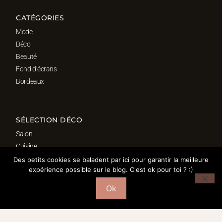
CATÉGORIES
Mode
Déco
Beauté
Fond d’écrans
Bordeaux
SÉLECTION DÉCO
Salon
Cuisine
Salle de bain
Des petits cookies se baladent par ici pour garantir la meilleure
expérience possible sur le blog. C'est ok pour toi ? :)
Chambre
Bureau
Ok
© 2016-2026 – MORGANE PASTEL | WEBDESIGN : Studio Doré