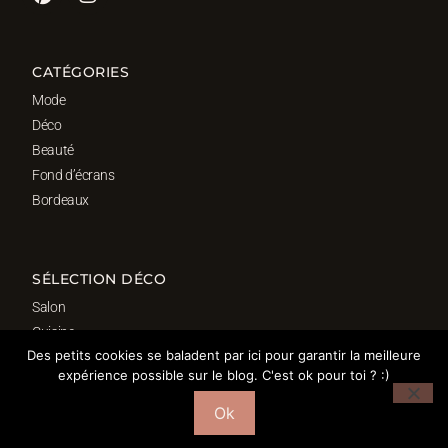
CATÉGORIES
Mode
Déco
Beauté
Fond d’écrans
Bordeaux
SÉLECTION DÉCO
Salon
Cuisine
Des petits cookies se baladent par ici pour garantir la meilleure
Salle de bain
expérience possible sur le blog. C'est ok pour toi ? :)
Chambre
Bureau
Ok