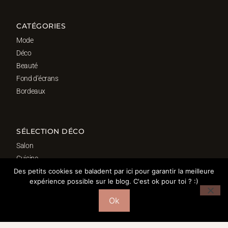
CATÉGORIES
Mode
Déco
Beauté
Fond d’écrans
Bordeaux
SÉLECTION DÉCO
Salon
Cuisine
Salle de bain
Des petits cookies se baladent par ici pour garantir la meilleure
expérience possible sur le blog. C'est ok pour toi ? :)
Chambre
Bureau
Ok