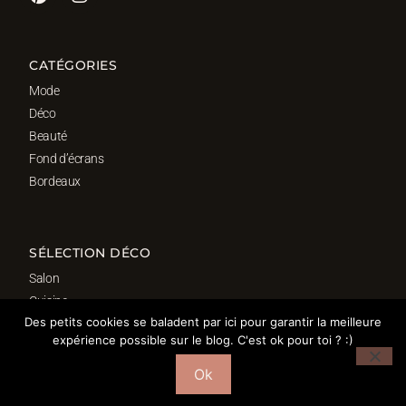
CATÉGORIES
Mode
Déco
Beauté
Fond d’écrans
Bordeaux
SÉLECTION DÉCO
Salon
Cuisine
Des petits cookies se baladent par ici pour garantir la meilleure
Salle de bain
expérience possible sur le blog. C'est ok pour toi ? :)
Chambre
Bureau
Ok