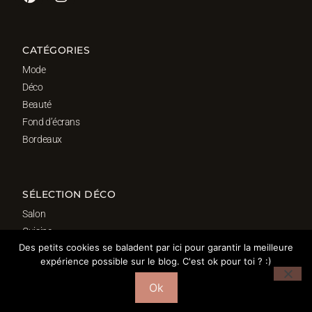
CATÉGORIES
Mode
Déco
Beauté
Fond d’écrans
Bordeaux
SÉLECTION DÉCO
Salon
Cuisine
Des petits cookies se baladent par ici pour garantir la meilleure
Salle de bain
expérience possible sur le blog. C'est ok pour toi ? :)
Chambre
Bureau
Ok