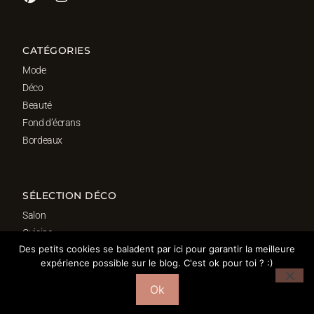
CATÉGORIES
Mode
Déco
Beauté
Fond d’écrans
Bordeaux
SÉLECTION DÉCO
Salon
Cuisine
Des petits cookies se baladent par ici pour garantir la meilleure
Salle de bain
expérience possible sur le blog. C'est ok pour toi ? :)
Chambre
Bureau
Ok