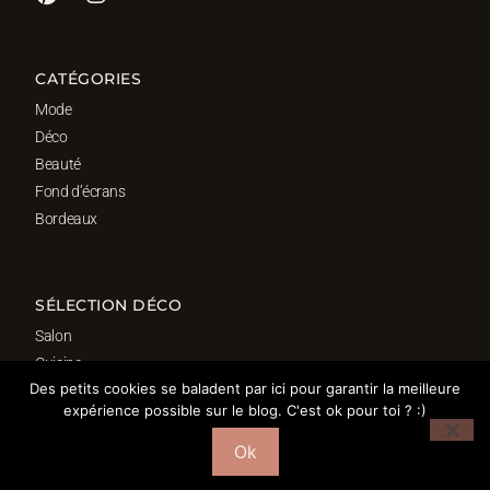
CATÉGORIES
Mode
Déco
Beauté
Fond d’écrans
Bordeaux
SÉLECTION DÉCO
Salon
Cuisine
Des petits cookies se baladent par ici pour garantir la meilleure
Salle de bain
expérience possible sur le blog. C'est ok pour toi ? :)
Chambre
Bureau
Ok