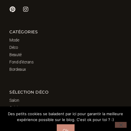
CATÉGORIES
Mode
Déco
Beauté
Fond d’écrans
Bordeaux
SÉLECTION DÉCO
Salon
Cuisine
Des petits cookies se baladent par ici pour garantir la meilleure
Salle de bain
expérience possible sur le blog. C'est ok pour toi ? :)
Chambre
Bureau
Ok