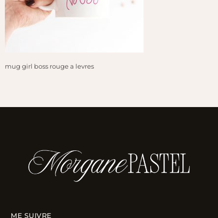
mug girl boss rouge a levres
ME SUIVRE