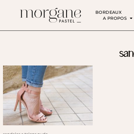
BORDEAUX
A PROPOS
san
sandales a talons nude