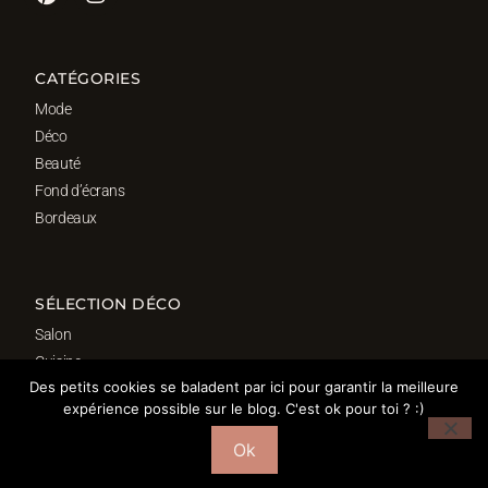
CATÉGORIES
Mode
Déco
Beauté
Fond d’écrans
Bordeaux
SÉLECTION DÉCO
Salon
Cuisine
Des petits cookies se baladent par ici pour garantir la meilleure
Salle de bain
expérience possible sur le blog. C'est ok pour toi ? :)
Chambre
Bureau
Ok