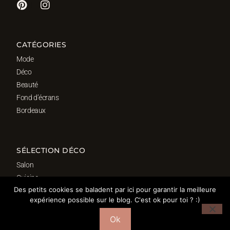
CATÉGORIES
Mode
Déco
Beauté
Fond d’écrans
Bordeaux
SÉLECTION DÉCO
Salon
Cuisine
Des petits cookies se baladent par ici pour garantir la meilleure
Salle de bain
expérience possible sur le blog. C'est ok pour toi ? :)
Chambre
Bureau
Ok