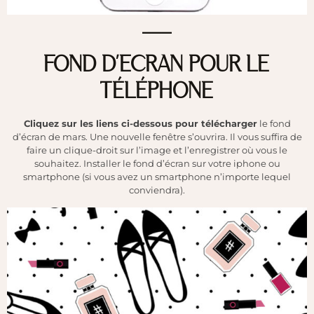
___
FOND D’ECRAN POUR LE
TÉLÉPHONE
Cliquez sur les liens ci-dessous pour télécharger
le fond
d’écran de mars. Une nouvelle fenêtre s’ouvrira. Il vous suffira de
faire un clique-droit sur l’image et l’enregistrer où vous le
souhaitez. Installer le fond d’écran sur votre iphone ou
smartphone (si vous avez un smartphone n’importe lequel
conviendra).