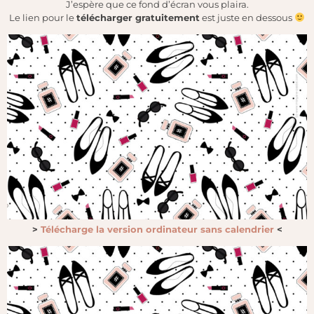
J’espère que ce fond d’écran vous plaira.
Le lien pour le
télécharger gratuitement
est juste en dessous
>
Télécharge la version ordinateur sans calendrier
<