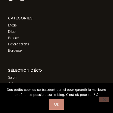
CATÉGORIES
Mode
Déco
Beauté
Fond d’écrans
Bordeaux
SÉLECTION DÉCO
Salon
Cuisine
Des petits cookies se baladent par ici pour garantir la meilleure
Salle de bain
expérience possible sur le blog. C'est ok pour toi ? :)
Chambre
Bureau
Ok