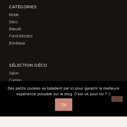
CATÉGORIES
Mode
Déco
Beauté
Fond d’écrans
Bordeaux
SÉLECTION DÉCO
Salon
Cuisine
Salle de bain
Des petits cookies se baladent par ici pour garantir la meilleure
expérience possible sur le blog. C'est ok pour toi ? :)
Chambre
Bureau
Ok
© 2016-2026 – MORGANE PASTEL | WEBDESIGN : Studio Doré