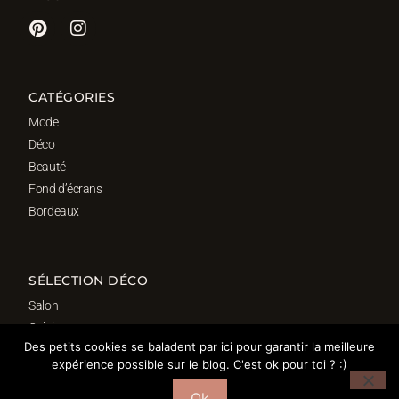
CATÉGORIES
Mode
Déco
Beauté
Fond d’écrans
Bordeaux
SÉLECTION DÉCO
Salon
Cuisine
Des petits cookies se baladent par ici pour garantir la meilleure
Salle de bain
expérience possible sur le blog. C'est ok pour toi ? :)
Chambre
Bureau
Ok