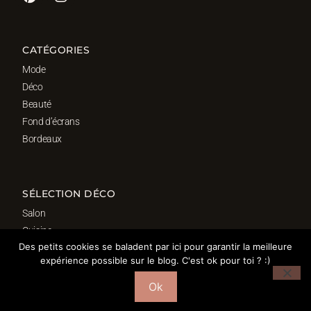
CATÉGORIES
Mode
Déco
Beauté
Fond d’écrans
Bordeaux
SÉLECTION DÉCO
Salon
Cuisine
Des petits cookies se baladent par ici pour garantir la meilleure
Salle de bain
expérience possible sur le blog. C'est ok pour toi ? :)
Chambre
Bureau
Ok