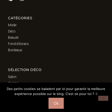
CATÉGORIES
Mode
Déco
Beauté
Fond d’écrans
Bordeaux
SÉLECTION DÉCO
Salon
Cuisine
Des petits cookies se baladent par ici pour garantir la meilleure
Salle de bain
expérience possible sur le blog. C'est ok pour toi ? :)
Chambre
Bureau
Ok