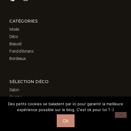
CATÉGORIES
Mode
Déco
Beauté
Fond d’écrans
Bordeaux
SÉLECTION DÉCO
Salon
Cuisine
Des petits cookies se baladent par ici pour garantir la meilleure
Salle de bain
expérience possible sur le blog. C'est ok pour toi ? :)
Chambre
Bureau
Ok