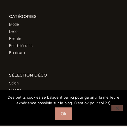
CATÉGORIES
Mode
Déco
Beauté
Fond d’écrans
Bordeaux
SÉLECTION DÉCO
Salon
Cuisine
Salle de bain
Des petits cookies se baladent par ici pour garantir la meilleure
expérience possible sur le blog. C'est ok pour toi ? :)
Chambre
Bureau
Ok