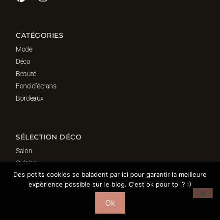
CATÉGORIES
Mode
Déco
Beauté
Fond d’écrans
Bordeaux
SÉLECTION DÉCO
Salon
Cuisine
Des petits cookies se baladent par ici pour garantir la meilleure
Salle de bain
expérience possible sur le blog. C'est ok pour toi ? :)
Chambre
Bureau
Ok