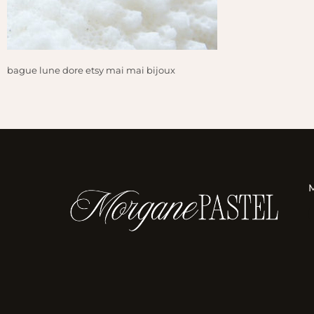
bague lune dore etsy mai mai bijoux