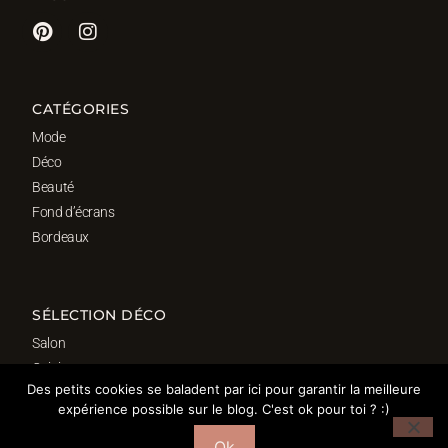
CATÉGORIES
Mode
Déco
Beauté
Fond d’écrans
Bordeaux
SÉLECTION DÉCO
Salon
Cuisine
Des petits cookies se baladent par ici pour garantir la meilleure
Salle de bain
expérience possible sur le blog. C'est ok pour toi ? :)
Chambre
Bureau
Ok