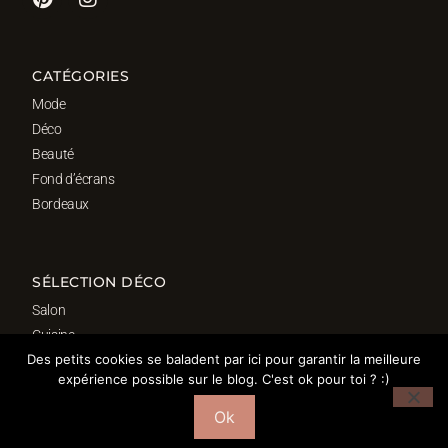
CATÉGORIES
Mode
Déco
Beauté
Fond d’écrans
Bordeaux
SÉLECTION DÉCO
Salon
Cuisine
Des petits cookies se baladent par ici pour garantir la meilleure
Salle de bain
expérience possible sur le blog. C'est ok pour toi ? :)
Chambre
Bureau
Ok