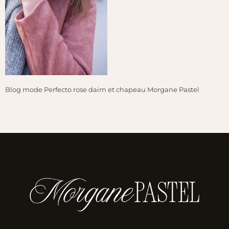
Blog mode Perfecto rose daim et chapeau Morgane Pastel