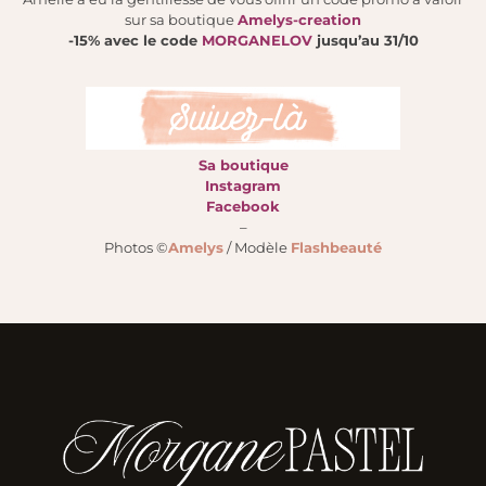
sur sa boutique
Amelys-creation
-15% avec le code
MORGANELOV
jusqu’au 31/10
Sa boutique
Instagram
Facebook
–
Photos ©
Amelys
/ Modèle
Flashbeauté