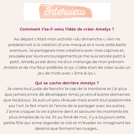
Comment t’es-il venu l
‘idé
e de cr
éer
Amelys
?
Au départ c’était mon activité « du dimanche », rien ne
prédestinait à la création d’une marque et à vivre cette belle
aventure. Je partageais mes créations avec mes copines et,
poussée par leurs encouragements je me suis lancée petit à
petit.
Ame&Lys est donc né d’un mélange de mon prénom
Amélie et de ma fleur préférée le lys. L’idée était de créer aussi un
jeu de mots avec « âme & lys ».
Qui se cache derri
ère
Amelys
?
Je viens tout juste
de franchir le cap de la trentaine et j’ai plus
que jamais envie de développer AmeLys vers d’autres domaines
que les bijoux. Je suis un peu rêveuse mais avant tout passionnée
par l’art, le fait-main et l’envie de le partager avec les autres.
J’aime croquer la vie à pleine dent et savourer les moments les
plus simples de la vie. Et au fond de moi, il y a toujours cette
petite fille qui aime regarder le ciel et m’évader en imaginant les
dessins que forment les nuages…