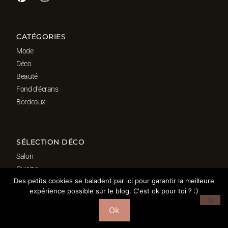
CATÉGORIES
Mode
Déco
Beauté
Fond d’écrans
Bordeaux
SÉLECTION DÉCO
Salon
Cuisine
Des petits cookies se baladent par ici pour garantir la meilleure
Salle de bain
expérience possible sur le blog. C'est ok pour toi ? :)
Chambre
Bureau
Ok