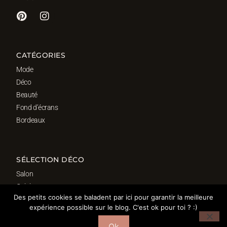
CATÉGORIES
Mode
Déco
Beauté
Fond d’écrans
Bordeaux
SÉLECTION DÉCO
Salon
Cuisine
Des petits cookies se baladent par ici pour garantir la meilleure
Salle de bain
expérience possible sur le blog. C'est ok pour toi ? :)
Chambre
Bureau
Ok