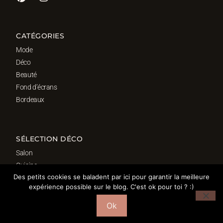
CATÉGORIES
Mode
Déco
Beauté
Fond d’écrans
Bordeaux
SÉLECTION DÉCO
Salon
Cuisine
Des petits cookies se baladent par ici pour garantir la meilleure
Salle de bain
expérience possible sur le blog. C'est ok pour toi ? :)
Chambre
Bureau
Ok