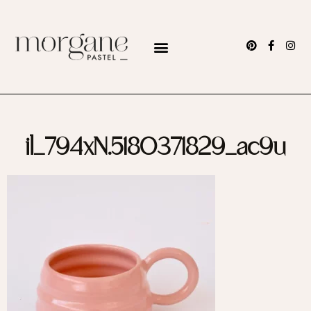
il_794xN.5180371829_ac9u