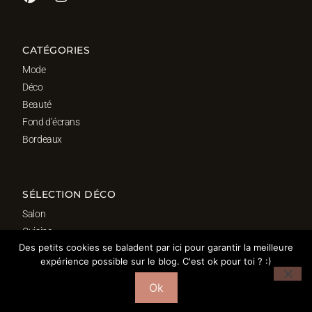
CATÉGORIES
Mode
Déco
Beauté
Fond d’écrans
Bordeaux
SÉLECTION DÉCO
Salon
Cuisine
Des petits cookies se baladent par ici pour garantir la meilleure
Salle de bain
expérience possible sur le blog. C'est ok pour toi ? :)
Chambre
Bureau
Ok