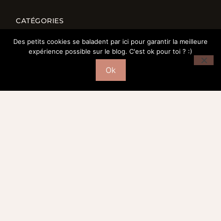
CATÉGORIES
Mode
Des petits cookies se baladent par ici pour garantir la meilleure
Déco
expérience possible sur le blog. C'est ok pour toi ? :)
Beauté
Ok
Fond d’écrans
Bordeaux
SÉLECTION DÉCO
Salon
Cuisine
Salle de bain
Chambre
Bureau
© 2016-2026 – MORGANE PASTEL | WEBDESIGN : Studio Doré