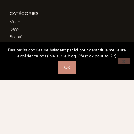
CATÉGORIES
Mode
Déco
Beauté
Fond d’écrans
Des petits cookies se baladent par ici pour garantir la meilleure
Bordeaux
expérience possible sur le blog. C'est ok pour toi ? :)
Ok
SÉLECTION DÉCO
Salon
Cuisine
Salle de bain
Chambre
Bureau
© 2016-2026 – MORGANE PASTEL | WEBDESIGN : Studio Doré