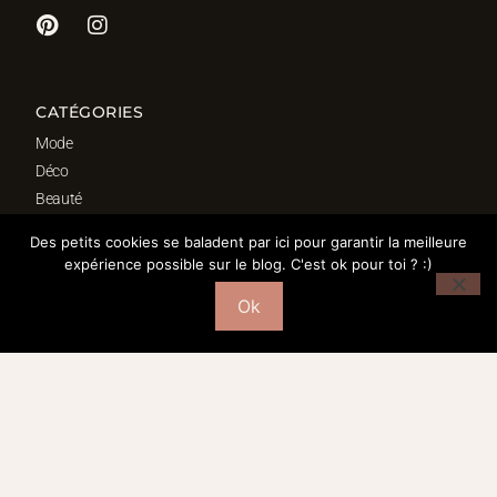
CATÉGORIES
Mode
Déco
Beauté
Fond d’écrans
Des petits cookies se baladent par ici pour garantir la meilleure
Bordeaux
expérience possible sur le blog. C'est ok pour toi ? :)
Ok
SÉLECTION DÉCO
Salon
Cuisine
Salle de bain
Chambre
Bureau