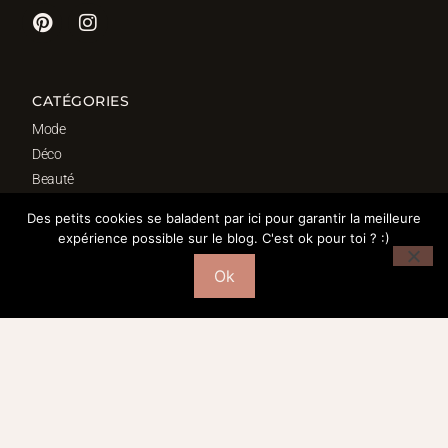
CATÉGORIES
Mode
Déco
Beauté
Fond d’écrans
Des petits cookies se baladent par ici pour garantir la meilleure
Bordeaux
expérience possible sur le blog. C'est ok pour toi ? :)
Ok
SÉLECTION DÉCO
Salon
Cuisine
Salle de bain
Chambre
Bureau