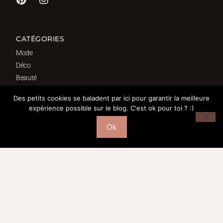
CATÉGORIES
Mode
Déco
Beauté
Fond d’écrans
Des petits cookies se baladent par ici pour garantir la meilleure
Bordeaux
expérience possible sur le blog. C'est ok pour toi ? :)
Ok
SÉLECTION DÉCO
Salon
Cuisine
Salle de bain
Chambre
Bureau