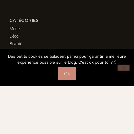
CATÉGORIES
Mode
Déco
Beauté
Fond d’écrans
Des petits cookies se baladent par ici pour garantir la meilleure
Bordeaux
expérience possible sur le blog. C'est ok pour toi ? :)
Ok
SÉLECTION DÉCO
Salon
Cuisine
Salle de bain
Chambre
Bureau