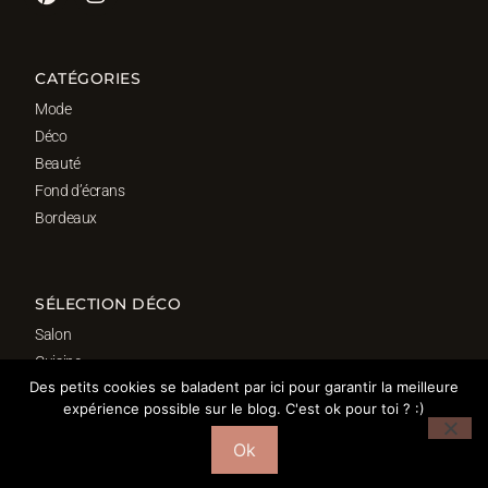
CATÉGORIES
Mode
Déco
Beauté
Fond d’écrans
Bordeaux
SÉLECTION DÉCO
Salon
Cuisine
Des petits cookies se baladent par ici pour garantir la meilleure
Salle de bain
expérience possible sur le blog. C'est ok pour toi ? :)
Chambre
Bureau
Ok