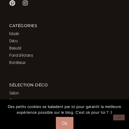
CATÉGORIES
Mode
Déco
Beauté
Fond d’écrans
Bordeaux
SÉLECTION DÉCO
Salon
Cuisine
Des petits cookies se baladent par ici pour garantir la meilleure
Salle de bain
expérience possible sur le blog. C'est ok pour toi ? :)
Chambre
Bureau
Ok