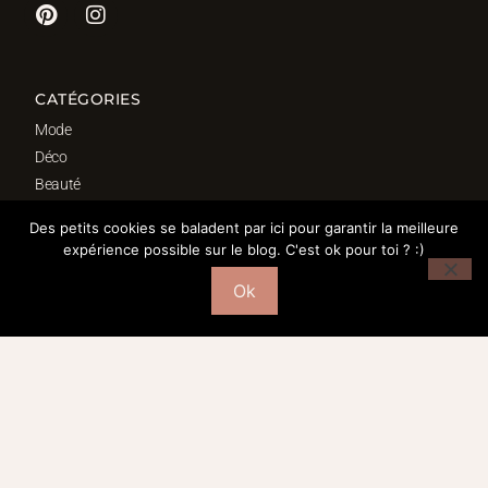
CATÉGORIES
Mode
Déco
Beauté
Fond d’écrans
Des petits cookies se baladent par ici pour garantir la meilleure
Bordeaux
expérience possible sur le blog. C'est ok pour toi ? :)
Ok
SÉLECTION DÉCO
Salon
Cuisine
Salle de bain
Chambre
Bureau