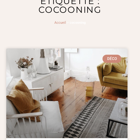
ÉTIQUETTE :
COCOONING
Accueil
>
cocooning
DÉCO