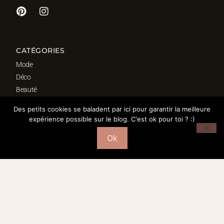
CATÉGORIES
Mode
Déco
Beauté
Fond d’écrans
Des petits cookies se baladent par ici pour garantir la meilleure
Bordeaux
expérience possible sur le blog. C'est ok pour toi ? :)
Ok
SÉLECTION DÉCO
Salon
Cuisine
Salle de bain
Chambre
Bureau